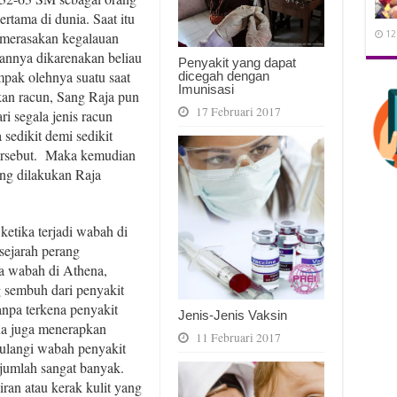
rtama di dunia. Saat itu
12
u merasakan kegalauan
annya dikarenakan beliau
Penyakit yang dapat
pak olehnya suatu saat
dicegah dengan
Imunisasi
n racun, Sang Raja pun
17 Februari 2017
i segala jenis racun
sedikit demi sedikit
tersebut. Maka kemudian
ang dilakukan Raja
ketika terjadi wabah di
sejarah perang
a wabah di Athena,
 sembuh dari penyakit
npa terkena penyakit
Jenis-Jenis Vaksin
ina juga menerapkan
11 Februari 2017
ulangi wabah penyakit
jumlah sangat banyak.
an atau kerak kulit yang