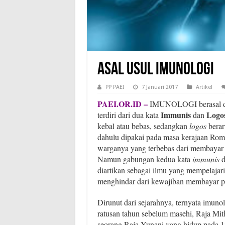
Asal Usul Imunologi
PP PAEI
7 Januari 2017
Artikel
PAEI.OR.ID –
IMUNOLOGI berasal da
Immunis
Logo
terdiri dari dua kata
dan
kebal atau bebas, sedangkan
logos
berar
dahulu dipakai pada masa kerajaan Ro
warganya yang terbebas dari membayar p
Namun gabungan kedua kata
immunis
d
diartikan sebagai ilmu yang mempelajari
menghindar dari kewajiban membayar p
Dirunut dari sejarahnya, ternyata imuno
ratusan tahun sebelum masehi, Raja Mith
seorang Raja Yunani yang hidup pada 