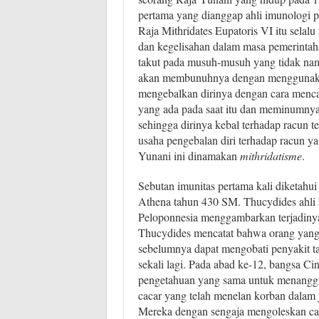
pertama yang dianggap ahli imunologi pe
Raja Mithridates Eupatoris VI itu selal
dan kegelisahan dalam masa pemerintah
takut pada musuh-musuh yang tidak nam
akan membunuhnya dengan menggunaka
mengebalkan dirinya dengan cara mencar
yang ada pada saat itu dan meminumnya 
sehingga dirinya kebal terhadap racun 
usaha pengebalan diri terhadap racun y
Yunani ini dinamakan
mithridatisme
.
Sebutan imunitas pertama kali diketahui 
Athena tahun 430 SM. Thucydides ahli 
Peloponnesia menggambarkan terjadiny
Thucydides mencatat bahwa orang yang
sebelumnya dapat mengobati penyakit ta
sekali lagi. Pada abad ke-12, bangsa C
pengetahuan yang sama untuk menangg
cacar yang telah menelan korban dalam 
Mereka dengan sengaja mengoleskan cair