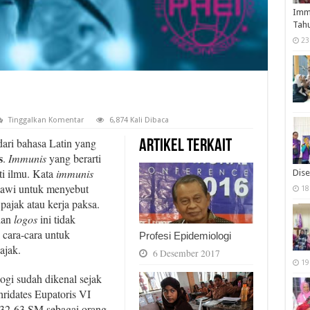
Immu
Tah
23
Tinggalkan Komentar
6,874 Kali Dibaca
ri bahasa Latin yang
Artikel Terkait
s
.
Immunis
yang berarti
ti ilmu. Kata
immunis
Dise
mawi untuk menyebut
18
ajak atau kerja paksa.
an
logos
ini tidak
 cara-cara untuk
Profesi Epidemiologi
ajak.
6 Desember 2017
19
logi sudah dikenal sejak
ridates Eupatoris VI
132-63 SM sebagai orang