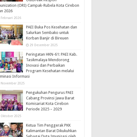
nization (ORI) Campak-Rubela Kota Cirebon
un 2026
 Februari 2026
PAEI Buka Pos Kesehatan dan
Salurkan Sembako untuk
Korban Banjir di Bireuen
29 Desember 2025
Peringatan HKN-61: PAEI Kab.
Tasikmalaya Mendorong
Inovasi dan Perbaikan
Program Kesehatan melalui
minasi Informasi
 November 2025
Pengukuhan Pengurus PAEI
Cabang Provinsi Jawa Barat
Komisariat Kota Cirebon
Periode 2025 – 2029
 Oktober 2025
Ketua Tim Penggerak PKK
Kalimantan Barat Dikukuhkan
Sebagai Duta Imunisasi oleh