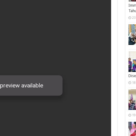
Immu
Tah
23
Dise
18
19