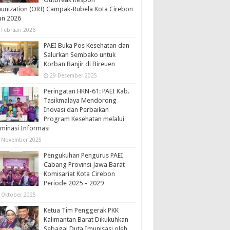
nization (ORI) Campak-Rubela Kota Cirebon
un 2026
 Februari 2026
PAEI Buka Pos Kesehatan dan
Salurkan Sembako untuk
Korban Banjir di Bireuen
29 Desember 2025
Peringatan HKN-61: PAEI Kab.
Tasikmalaya Mendorong
Inovasi dan Perbaikan
Program Kesehatan melalui
minasi Informasi
 November 2025
Pengukuhan Pengurus PAEI
Cabang Provinsi Jawa Barat
Komisariat Kota Cirebon
Periode 2025 – 2029
 Oktober 2025
Ketua Tim Penggerak PKK
Kalimantan Barat Dikukuhkan
Sebagai Duta Imunisasi oleh