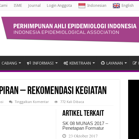
Kami
ISME
Journal
Login Anggota
Indonesian
English
CABANG
INFORMASI
KEMITRAAN
LAYANAN
PIRAN – Rekomendasi Kegiatan
si
Tinggalkan Komentar
772 Kali Dibaca
Artikel Terkait
SK 08 MUNAS 2017 –
Penetapan Formatur
23 Oktober 2017