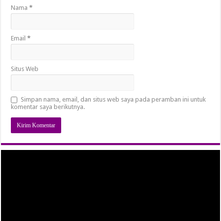
Nama
*
Email
*
Situs Web
Simpan nama, email, dan situs web saya pada peramban ini untuk
komentar saya berikutnya.