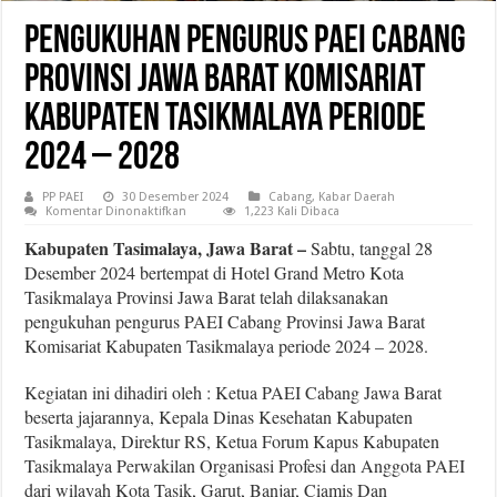
Pengukuhan Pengurus PAEI Cabang
Provinsi Jawa Barat Komisariat
Kabupaten Tasikmalaya Periode
2024 – 2028
PP PAEI
30 Desember 2024
Cabang
,
Kabar Daerah
pada
Komentar Dinonaktifkan
1,223 Kali Dibaca
Pengukuhan
Pengurus
Kabupaten Tasimalaya, Jawa Barat –
Sabtu, tanggal 28
PAEI
Desember 2024 bertempat di Hotel Grand Metro Kota
Cabang
Provinsi
Tasikmalaya Provinsi Jawa Barat telah dilaksanakan
Jawa
Barat
pengukuhan pengurus PAEI Cabang Provinsi Jawa Barat
Komisariat
Kabupaten
Komisariat Kabupaten Tasikmalaya periode 2024 – 2028.
Tasikmalaya
Periode
2024
Kegiatan ini dihadiri oleh : Ketua PAEI Cabang Jawa Barat
–
beserta jajarannya, Kepala Dinas Kesehatan Kabupaten
2028
Tasikmalaya, Direktur RS, Ketua Forum Kapus Kabupaten
Tasikmalaya Perwakilan Organisasi Profesi dan Anggota PAEI
dari wilayah Kota Tasik, Garut, Banjar, Ciamis Dan