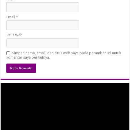
Email
*
Situs Web
Simpan nama, email, dan situs web saya pada peramban ini untuk
komentar saya berikutnya.