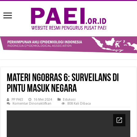
Materi Ngobras 6: Surveilans di
Pintu Masuk Negara
PP PAEI
16 Mei 2024
Edukasi
pada
Komentar Dinonaktifkan
808 Kali Dibaca
Materi
Ngobras
6:
Surveilans
di
Pintu
Masuk
Negara