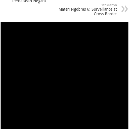
Perbatasan Negara
Berikutnya
Materi Ngobras 6: Surveillance at
Cross Border