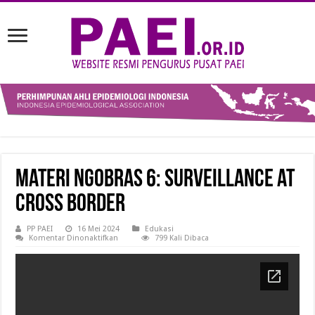
Materi Ngobras 6: Surveillance at
Cross Border
PP PAEI
16 Mei 2024
Edukasi
pada
Komentar Dinonaktifkan
799 Kali Dibaca
Materi
Ngobras
6:
Surveillance
at
Cross
Border