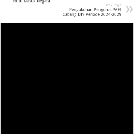
Pintu Masuk Negara
Berikutnya
Pengukuhan Pengurus PAEI
Cabang DIY Periode 2024-2029