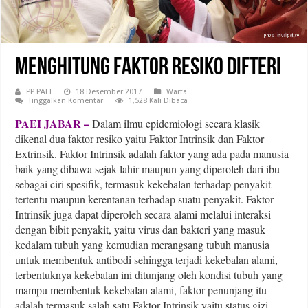
Menghitung Faktor Resiko Difteri
PP PAEI
18 Desember 2017
Warta
Tinggalkan Komentar
1,528 Kali Dibaca
PAEI JABAR –
Dalam ilmu epidemiologi secara klasik
dikenal dua faktor resiko yaitu Faktor Intrinsik dan Faktor
Extrinsik. Faktor Intrinsik adalah faktor yang ada pada manusia
baik yang dibawa sejak lahir maupun yang diperoleh dari ibu
sebagai ciri spesifik, termasuk kekebalan terhadap penyakit
tertentu maupun kerentanan terhadap suatu penyakit. Faktor
Intrinsik juga dapat diperoleh secara alami melalui interaksi
dengan bibit penyakit, yaitu virus dan bakteri yang masuk
kedalam tubuh yang kemudian merangsang tubuh manusia
untuk membentuk antibodi sehingga terjadi kekebalan alami,
terbentuknya kekebalan ini ditunjang oleh kondisi tubuh yang
mampu membentuk kekebalan alami, faktor penunjang itu
adalah termasuk salah satu Faktor Intrinsik yaitu status gizi