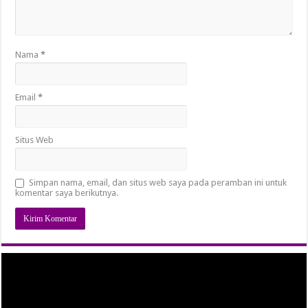
Nama
*
Email
*
Situs Web
Simpan nama, email, dan situs web saya pada peramban ini untuk
komentar saya berikutnya.