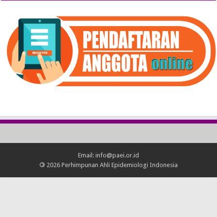
Email: info@paei.or.id
©
2026 Perhimpunan Ahli Epidemiologi Indonesia