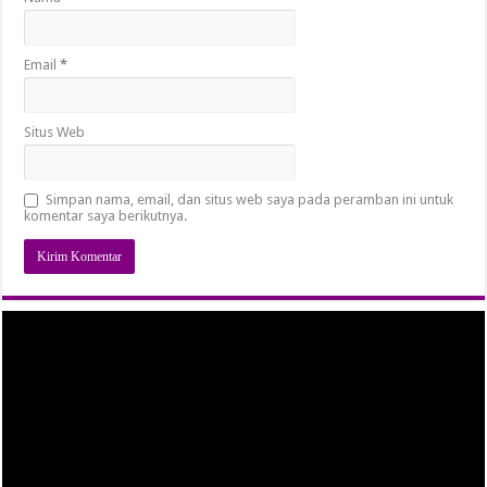
Email
*
Situs Web
Simpan nama, email, dan situs web saya pada peramban ini untuk
komentar saya berikutnya.