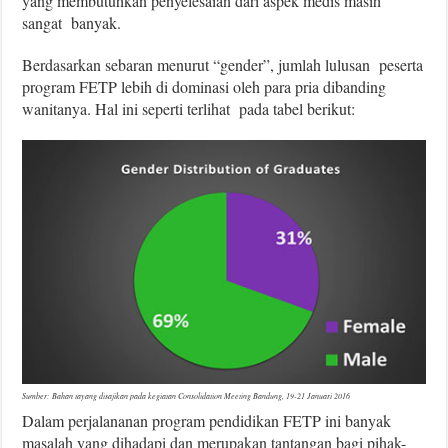
yang membutuhkan penyelesaian dari aspek medis masih
sangat banyak.
Berdasarkan sebaran menurut “gender”, jumlah lulusan peserta
program FETP lebih di dominasi oleh para pria dibanding
wanitanya. Hal ini seperti terlihat pada tabel berikut:
Sumber: Bahan tayang disajikan pada kegiatan Consolidation Meeting Bandung, 19-21 Januari 2016
Dalam perjalananan program pendidikan FETP ini banyak
masalah yang dihadapi dan merupakan tantangan bagi pihak-