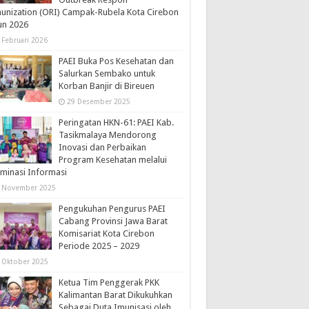
nization (ORI) Campak-Rubela Kota Cirebon
un 2026
 Februari 2026
PAEI Buka Pos Kesehatan dan
Salurkan Sembako untuk
Korban Banjir di Bireuen
29 Desember 2025
Peringatan HKN-61: PAEI Kab.
Tasikmalaya Mendorong
Inovasi dan Perbaikan
Program Kesehatan melalui
minasi Informasi
 November 2025
Pengukuhan Pengurus PAEI
Cabang Provinsi Jawa Barat
Komisariat Kota Cirebon
Periode 2025 – 2029
 Oktober 2025
Ketua Tim Penggerak PKK
Kalimantan Barat Dikukuhkan
Sebagai Duta Imunisasi oleh