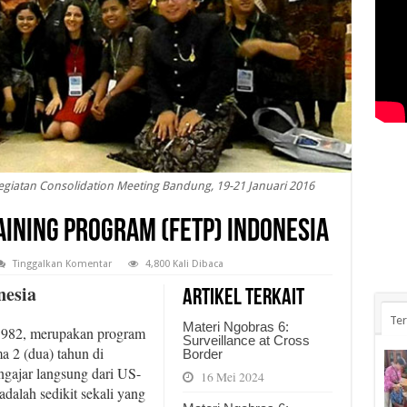
egiatan Consolidation Meeting Bandung, 19-21 Januari 2016
aining Program (FETP) Indonesia
Tinggalkan Komentar
4,800 Kali Dibaca
nesia
Artikel Terkait
Ter
Materi Ngobras 6:
 1982, merupakan program
Surveillance at Cross
a 2 (dua) tahun di
Border
gajar langsung dari US-
16 Mei 2024
dalah sedikit sekali yang