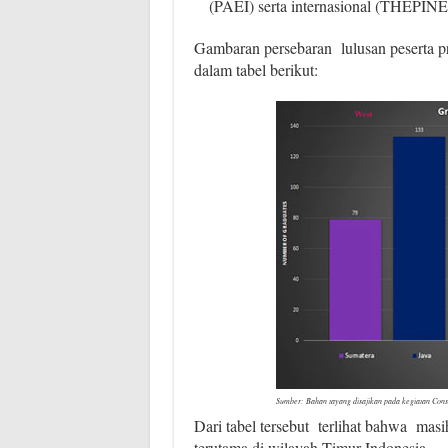
(PAEI) serta internasional (THEP
Gambaran persebaran lulusan peserta p
dalam tabel berikut:
Sumber: Bahan tayang disajikan pada kegiatan Cons
Dari tabel tersebut terlihat bahwa mas
terutama di wilayah Timur Indonesia .