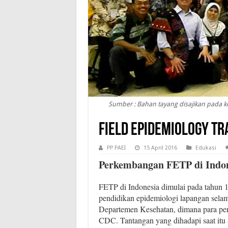
Sumber : Bahan tayang disajikan pada k
Field Epidemiology Tr
PP PAEI
15 April 2016
Edukasi
Perkembangan FETP di Indo
FETP di Indonesia dimulai pada tahun
pendidikan epidemiologi lapangan selam
Departemen Kesehatan, dimana para pen
CDC. Tantangan yang dihadapi saat itu a