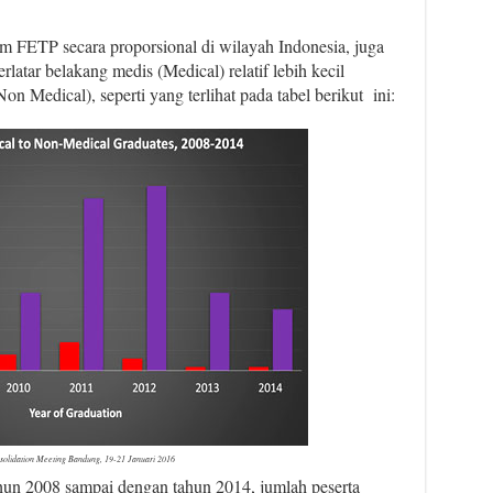
am FETP secara proporsional di wilayah Indonesia, juga
latar belakang medis (Medical) relatif lebih kecil
 Medical), seperti yang terlihat pada tabel berikut ini:
solidation Meeting Bandung, 19-21 Januari 2016
tahun 2008 sampai dengan tahun 2014, jumlah peserta