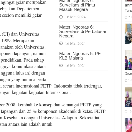
Materi Ngobras 6:
mengingat gelar merupakan
Surveilans di Pintu
Immu
 Kebijakan Departemen
Masuk Negara
Tah
 eselon memiliki gelar
16 Mei 2024
23
Materi Ngobras 6:
Surveilans di Perbatasan
 (UI) dan Universitas
Negara
 1989. Merupakan
16 Mei 2024
anakan oleh Universitas.
mponen lapangan, namun
Materi Ngobras 5: PE
KLB Malaria
 pendidikan. Pada tahap
16 Mei 2024
angnya komunikasi antara
engguna lulusan) dengan
Dise
angan yang minimal serta
18
 secara internasional FETP Indonesia tidak terdengar,
engan kegiatan-kegiatan Internasional.
mber 2008, kembali ke konsep dan semangat FETP yang
 lapangan dan 25 % komponen akademik di kelas. FETP
19
an Kesehatan dengan Universitas. Adapun Sekretariat
an antara lain adalah untuk: