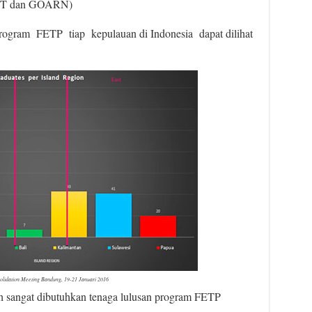
INET dan GOARN)
rogram FETP tiap kepulauan di Indonesia dapat dilihat
olidation Meeting Bandung, 19-21 Januari 2016
ih sangat dibutuhkan tenaga lulusan program FETP