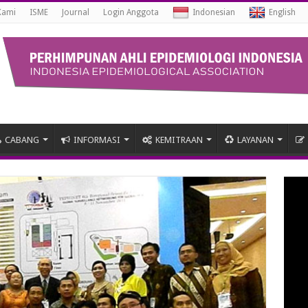
Kami
ISME
Journal
Login Anggota
Indonesian
English
CABANG
INFORMASI
KEMITRAAN
LAYANAN